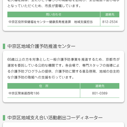
となっていただくため、市長が委嘱しています。
問い合わせ
連絡先
中京区役所保健福祉センター健康長寿推進課
地域支援担当
812-2534
中京区地域介護予防推進センター
65歳以上の方を対象とした一般介護予防事業を推進するため、京都市が
運営を委託している公的な機関です。各会場で、専門スタッフの指導によ
る介護予防プログラムの提供、介護予防に関する普及啓発、地域の自主的
な介護予防の取組への支援を行っています。
住 所
連絡先
中京区聚楽廻西町186
801-0389
中京区地域支え合い活動創出コーディネーター