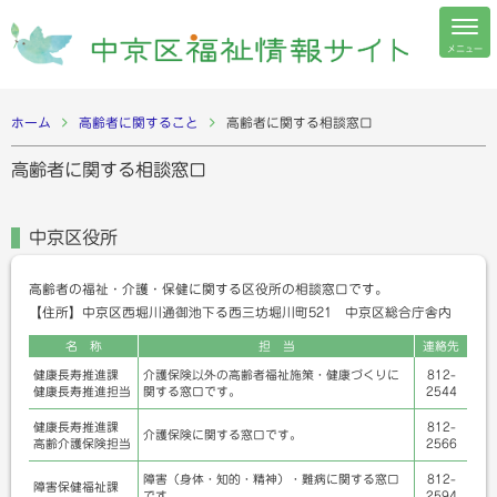
メニュー
ホーム
高齢者に関すること
高齢者に関する相談窓口
高齢者に関する相談窓口
中京区役所
高齢者の福祉・介護・保健に関する区役所の相談窓口です。
【住所】中京区西堀川通御池下る西三坊堀川町521 中京区総合庁舎内
名 称
担 当
連絡先
健康長寿推進課
介護保険以外の高齢者福祉施策・健康づくりに
812-
健康長寿推進担当
関する窓口です。
2544
健康長寿推進課
812-
介護保険に関する窓口です。
高齢介護保険担当
2566
障害（身体・知的・精神）・難病に関する窓口
812-
障害保健福祉課
です。
2594