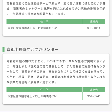
高齢者を支える生活支援サービス創出や、支え合い活動に携わる担い手養
成、関係者のネットワーク化等を通じた地域支え合い活動の推進を目的
に、各区社協へ担当者が配置されています。
住 所
連絡先
中京区大宮通御池下ル三坊大宮町121-2
822-1011
京都市長寿すこやかセンター
高齢者が住み慣れたまちで、いつまでもすこやかな生活が実現できるよ
う、介護とりわけ認知症の専門機関として、また高齢者の総合情報センタ
ーとして、高齢者やその家族、事業者などに対して幅広く支援を行ってい
くため、相談、研修、調査研究、高齢者権利擁護及び社会参加などの様々
な事業を総合的に展開する施設です。
住 所
連絡先
下京区西木屋町通上ノ口上る梅湊町83-1
354-8741