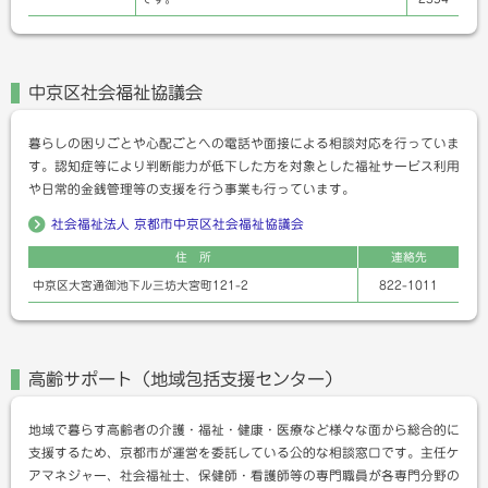
中京区社会福祉協議会
暮らしの困りごとや心配ごとへの電話や面接による相談対応を行っていま
す。認知症等により判断能力が低下した方を対象とした福祉サービス利用
や日常的金銭管理等の支援を行う事業も行っています。
社会福祉法人 京都市中京区社会福祉協議会
住 所
連絡先
中京区大宮通御池下ル三坊大宮町121-2
822-1011
高齢サポート（地域包括支援センター）
地域で暮らす高齢者の介護・福祉・健康・医療など様々な面から総合的に
支援するため、京都市が運営を委託している公的な相談窓口です。主任ケ
アマネジャー、社会福祉士、保健師・看護師等の専門職員が各専門分野の