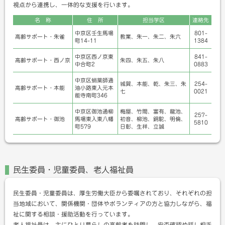
視点から連携し、一体的な支援を行います。
名 称
住 所
担当学区
連絡先
中京区壬生馬場
801-
高齢サポート・朱雀
教業、朱一、朱二、朱六
町14-11
1384
中京区西ノ京東
841-
高齢サポート・西ノ京
朱四、朱五、朱八
中合町2
0883
中京区蛸薬師通
城巽、本能、乾、朱三、朱
254-
高齢サポート・本能
油小路東入元本
七
0021
能寺南町346
中京区御池通柳
梅屋、竹間、富有、龍池、
257-
高齢サポート・御池
馬場東入東八幡
初音、柳池、銅駝、明倫、
5810
町579
日彰、生祥、立誠
民生委員・児童委員、老人福祉員
民生委員・児童委員は、厚生労働大臣から委嘱されており、それぞれの担
当地域において、関係機関・団体やボランティアの方と協力しながら、福
祉に関する相談・援助活動を行っています。
老人福祉員は、主にひとり暮らしの高齢者を訪問し、安否確認や話し相手