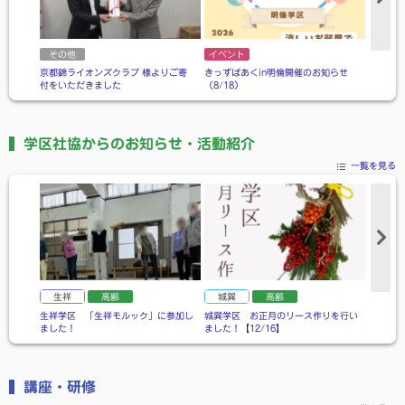
その他
イベント
その他
京都錦ライオンズクラブ 様よりご寄
きっずぱあくin明倫開催のお知らせ
【８月３
付をいただきました
（8/18）
相談窓口
学区社協からのお知らせ・活動紹介
一覧を見る
生祥
高齢
城巽
高齢
朱八
生祥学区 「生祥モルック」に参加し
城巽学区 お正月のリース作りを行い
朱八学区
ました！
ました！【12/16】
した！【1
講座・研修