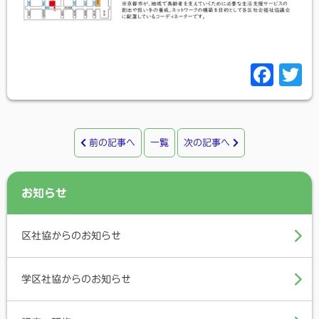
F
T
a
c
i
e
t
前の記事へ
一覧
次の記事へ
b
t
o
e
お知らせ
o
r
k
区社協からのお知らせ
学区社協からのお知らせ