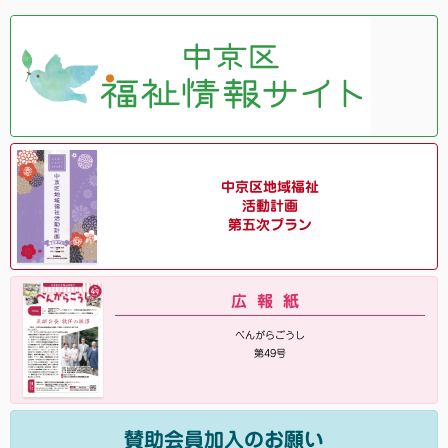
中京区地域福祉
活動計画
第五次プラン
広報紙
べんがらごうし
第49号
賛助会員加入のお願い