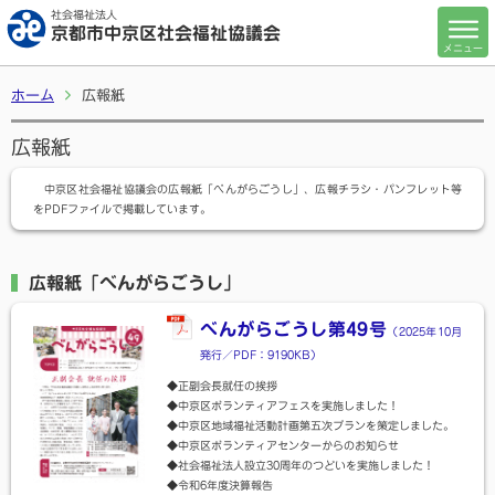
社会福祉法人
京都市中京区社会福祉協議会
メニュー
ホーム
広報紙
広報紙
中京区社会福祉協議会の広報紙「べんがらごうし」、広報チラシ・パンフレット等
をPDFファイルで掲載しています。
広報紙「べんがらごうし」
べんがらごうし第49号
（2025年10月
発行／PDF：9190KB）
◆正副会長就任の挨拶
◆中京区ボランティアフェスを実施しました！
◆中京区地域福祉活動計画第五次プランを策定しました。
◆中京区ボランティアセンターからのお知らせ
◆社会福祉法人設立30周年のつどいを実施しました！
◆令和6年度決算報告