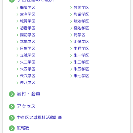
梅屋学区
竹間学区
富有学区
教業学区
城巽学区
龍池学区
初音学区
柳池学区
銅駝学区
乾学区
本能学区
明倫学区
日彰学区
生祥学区
立誠学区
朱一学区
朱二学区
朱三学区
朱四学区
朱五学区
朱六学区
朱七学区
朱八学区
寄付・会員
アクセス
中京区地域福祉活動計画
広報紙