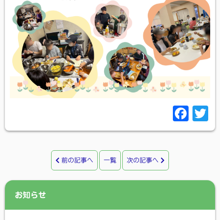
F
T
a
c
i
e
t
前の記事へ
一覧
次の記事へ
b
t
o
e
お知らせ
o
r