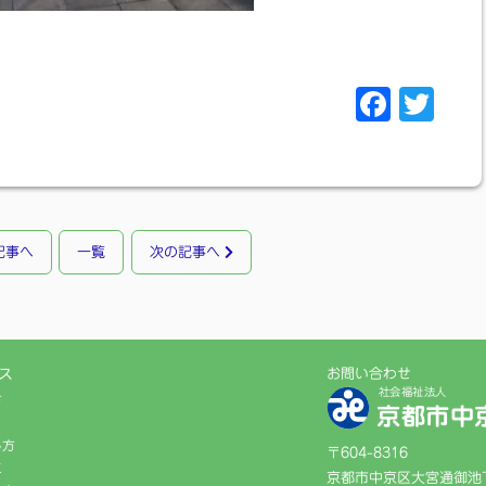
F
T
a
w
c
i
e
t
b
t
記事へ
一覧
次の記事へ
o
e
o
r
k
ス
お問い合わせ
社会福祉法人
方
京都市中
る方
〒604-8316
に
京都市中京区大宮通御池下