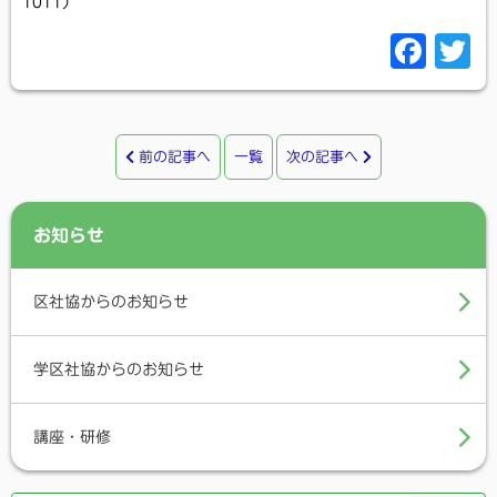
1011）
F
T
a
c
i
e
t
前の記事へ
一覧
次の記事へ
b
t
o
e
お知らせ
o
r
k
区社協からのお知らせ
学区社協からのお知らせ
講座・研修