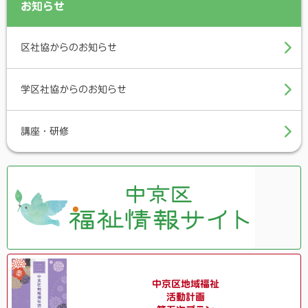
o
e
お知らせ
o
r
k
区社協からのお知らせ
学区社協からのお知らせ
講座・研修
中京区地域福祉
活動計画