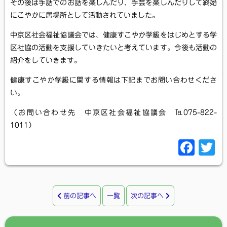
その後は手話でのお話を楽しんだり、手芸を楽しんだりして終始
にこやかに居場所として活動されていました。
中京区社会福祉協議会では、健康すこやか学級をはじめとする学
区社協の活動を支援していきたいと考えています。今後も活動の
紹介をしていきます。
健康すこやか学級に関する情報は下記までお問い合わせくださ
い。
（お問い合わせ先 中京区社会福祉協議会 ℡075-822-
1011）
F
T
a
c
i
e
t
前の記事へ
一覧
次の記事へ
b
t