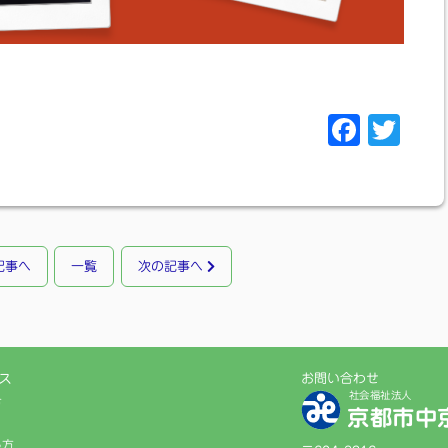
F
T
a
w
c
i
e
t
b
t
記事へ
一覧
次の記事へ
o
e
o
r
k
ス
お問い合わせ
社会福祉法人
方
京都市中
る方