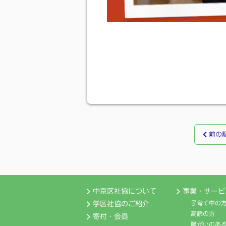
前の
中京区社協について
事業・サービ
子育て中の
学区社協のご紹介
高齢の方
寄付・会員
障がいのあ