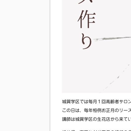
城巽学区では毎月１回高齢者サロ
この日は、毎年恒例お正月のリー
講師は城巽学区の生花店から来て