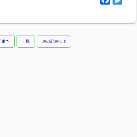
a
w
c
i
e
t
b
t
記事へ
一覧
次の記事へ
o
e
o
r
k