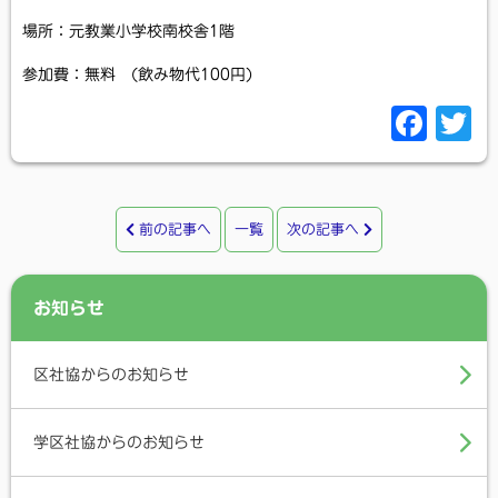
場所：元教業小学校南校舎1階
参加費：無料 (飲み物代100円)
F
T
a
c
i
e
t
前の記事へ
一覧
次の記事へ
b
t
o
e
お知らせ
o
r
k
区社協からのお知らせ
学区社協からのお知らせ