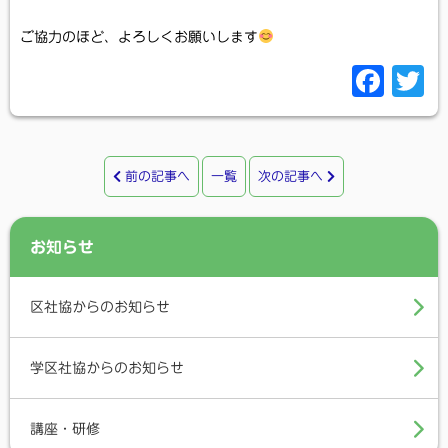
ご協力のほど、よろしくお願いします
F
T
a
c
i
e
t
前の記事へ
一覧
次の記事へ
b
t
o
e
お知らせ
o
r
k
区社協からのお知らせ
学区社協からのお知らせ
講座・研修