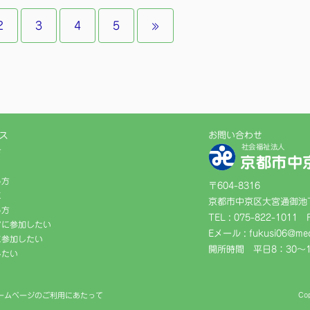
2
3
4
5
»
ス
お問い合わせ
社会福祉法人
方
京都市中
る方
〒604-8316
に
京都市中京区大宮通御池下
る方
TEL : 075-822-1011
アに参加したい
Eメール : fukusi06@med
に参加したい
開所時間 平日8：30〜1
したい
ームページのご利用にあたって
Co