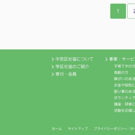
1
中京区社協について
事業・サービ
子育て中の
学区社協のご紹介
高齢の方
寄付・会員
障がいのあ
お金や契約
困り事のあ
ボランティ
講座・研修
活動を応援
ホーム
サイトマップ
プライバシーポリシー／ホ