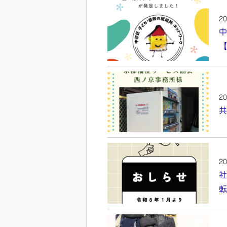
20
中
【
20
共
20
社
転