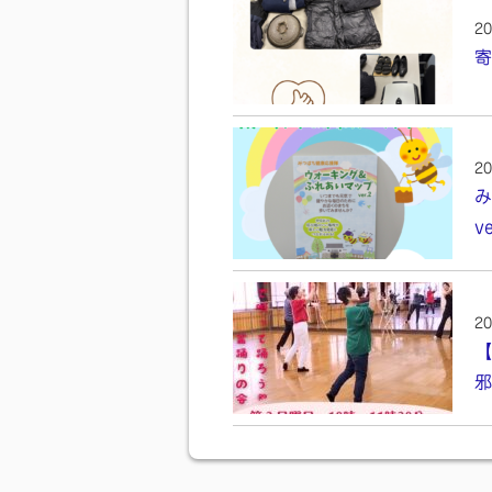
20
寄
20
み
v
20
【
邪