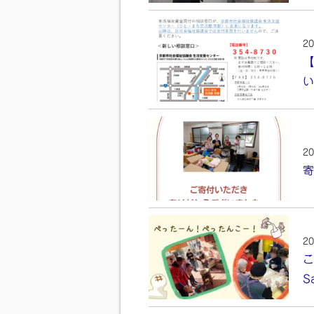
20
【
い
20
寄
20
こ
S