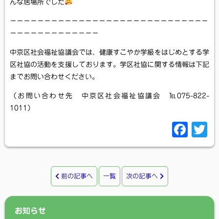
んな居場所でした
－－－－－－－－－－－－－－－－－－－－－－－－－－－－－
－－－－－－－－－－－－－
中京区社会福祉協議会では、健康すこやか学級をはじめとする学
区社協の活動を支援しております。学区社協に関する情報は下記
までお問い合わせください。
（お問い合わせ先 中京区社会福祉協議会 ℡075-822-
1011）
F
T
a
c
i
e
t
前の記事へ
一覧
次の記事へ
b
t
o
e
お知らせ