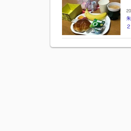
20
朱
２