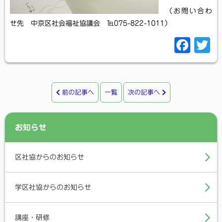
（お問い合わ
せ先 中京区社会福祉協議会 ℡075-822-1011）
F
T
a
c
i
e
t
前の記事へ
一覧
次の記事へ
b
t
o
e
お知らせ
o
r
k
区社協からのお知らせ
学区社協からのお知らせ
講座・研修