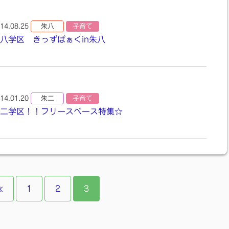
14.08.25
朱八
子育て
八学区 きっずぱぁくin朱八
14.01.20
朱二
子育て
二学区！！フリースペース特集☆
«
1
2
3