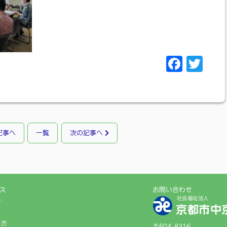
F
T
a
w
c
i
e
t
b
t
記事へ
一覧
次の記事へ
o
e
o
r
k
ス
お問い合わせ
社会福祉法人
方
京都市中
る方
〒604-8316