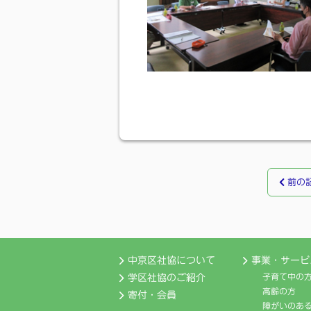
前の
中京区社協について
事業・サービ
子育て中の
学区社協のご紹介
高齢の方
寄付・会員
障がいのあ