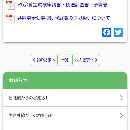
R6公募型助成申請書・使途計画書・予算書
共同募金公募型助成経費の取り扱いについて
F
T
a
c
i
e
t
前の記事へ
一覧
次の記事へ
b
t
o
e
お知らせ
o
r
k
区社協からのお知らせ
学区社協からのお知らせ