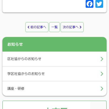
F
T
a
c
i
e
t
前の記事へ
一覧
次の記事へ
b
t
o
e
お知らせ
o
r
k
区社協からのお知らせ
学区社協からのお知らせ
講座・研修