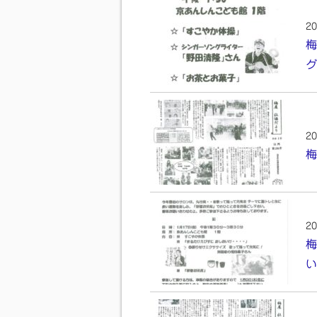
20
梅
グ
20
梅
20
梅
い