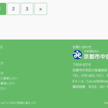
1
2
3
»
ス
お問い合わせ
社会福祉法人
方
京都市中
る方
〒604-8316
に
京都市中京区大宮通御池下
る方
TEL : 075-822-1011
アに参加したい
Eメール : fukusi06@med
に参加したい
開所時間 平日8：30〜1
したい
ームページのご利用にあたって
Co