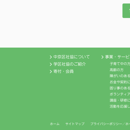
中京区社協について
事業・サービ
子育て中の
学区社協のご紹介
高齢の方
寄付・会員
障がいのあ
お金や契約
困り事のあ
ボランティ
講座・研修
活動を応援
ホーム
サイトマップ
プライバシーポリシー／ホ