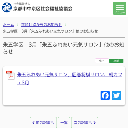
社会福祉法人
京都市中京区社会福祉協議会
メニュー
ホーム
学区社協からのお知らせ
朱五学区 3月「朱五ふれあい元気サロン」他のお知らせ
朱五学区 3月「朱五ふれあい元気サロン」他のお知
らせ
朱五
高齢
朱五ふれあい元気サロン、囲碁将棋サロン、朝カフ
ェ3月
F
T
a
c
i
e
t
前の記事へ
一覧
次の記事へ