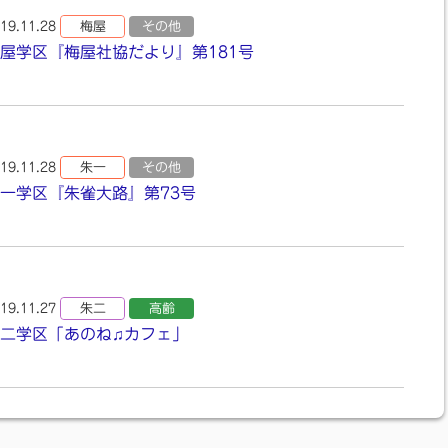
19.11.28
梅屋
その他
屋学区『梅屋社協だより』第181号
19.11.28
朱一
その他
一学区『朱雀大路』第73号
19.11.27
朱二
高齢
二学区「あのね♫カフェ」