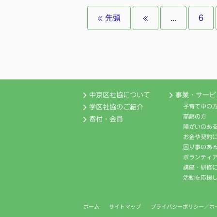
« 先頭
«
...
6
中京区社協について
事業・サービ
子育て中の
学区社協のご紹介
高齢の方
寄付・会員
障がいのあ
お金や契約
困り事のあ
ボランティ
講座・研修
活動を応援
ホーム
サイトマップ
プライバシーポリシー／ホ