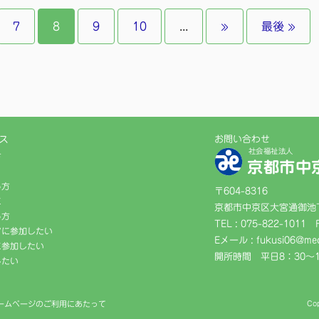
7
8
9
10
...
»
最後 »
ス
お問い合わせ
社会福祉法人
方
京都市中
る方
〒604-8316
に
京都市中京区大宮通御池下
る方
TEL : 075-822-1011
アに参加したい
Eメール : fukusi06@med
に参加したい
開所時間 平日8：30〜1
したい
ームページのご利用にあたって
Co