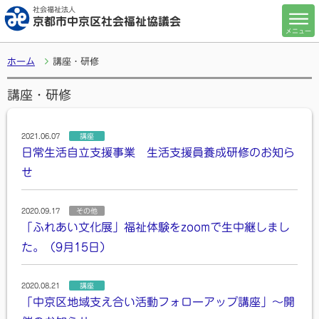
社会福祉法人
京都市中京区社会福祉協議会
メニュー
ホーム
講座・研修
講座・研修
2021.06.07
講座
日常生活自立支援事業 生活支援員養成研修のお知ら
せ
2020.09.17
その他
「ふれあい文化展」福祉体験をzoomで生中継しまし
た。（9月15日）
2020.08.21
講座
「中京区地域支え合い活動フォローアップ講座」～開